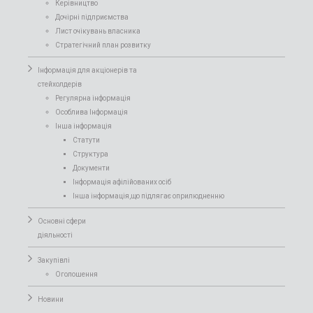
Керівництво
Дочірні підприємства
Лист очікувань власника
Стратегічний план розвитку
Інформація для акціонерів та
стейхолдерів
Регулярна інформація
Особлива Інформація
Інша інформація
Статути
Структура
Документи
Інформація афілійованих осіб
Інша інформація,що підлягає оприлюдненню
Основні сфери
діяльності
Закупівлі
Оголошення
Новини