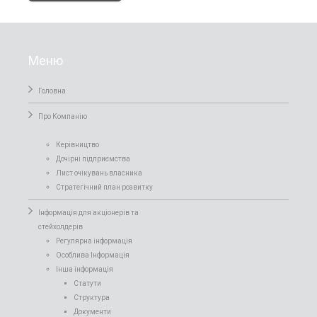
Меню
Головна
Про Компанiю
Керівництво
Дочірні підприємства
Лист очікувань власника
Стратегічний план розвитку
Інформація для акціонерів та
стейхолдерів
Регулярна інформація
Особлива Інформація
Інша інформація
Статути
Структура
Документи