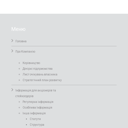
Меню
Головна
Про Компанiю
Керівництво
Дочірні підприємства
Лист очікувань власника
Стратегічний план розвитку
Інформація для акціонерів та
стейхолдерів
Регулярна інформація
Особлива Інформація
Інша інформація
Статути
Структура