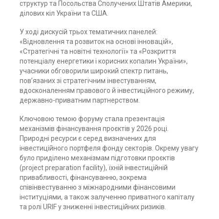
структур та Посольства Сполучених Штатів Америки,
ділових кіл України та США.
У ході дискусій трьох тематичних панелей:
«Відновлення та розвиток на основі інновацій»,
«Стратегічні та новітні технології» та «Розкриття
потенціалу енергетики і корисних копалин України»,
учасники обговорили широкий спектр питань,
пов’язаних зі стратегічним інвестуванням,
вдосконаленням правового й інвестиційного режиму,
державно-приватним партнерством.
Ключовою темою форуму стала презентація
механізмів фінансування проєктів у 2026 році.
Природні ресурси є серед визначених для
інвестиційного портфеля фонду секторів. Окрему увагу
було приділено механізмам підготовки проєктів
(project preparation facility), їхній інвестиційній
привабливості, фінансуванню, зокрема
співінвестуванню з міжнародними фінансовими
інституціями, а також залученню приватного капіталу
та ролі URIF у зниженні інвестиційних ризиків.