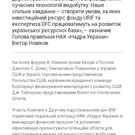
сучасних технологій видобутку. Наше
спільне завдання – створити умови, за яких
інвестиційний ресурс фонду URIF та
експертиза DFC працюватимуть на розвиток
української ресурсної бази», – зазначив
Голова правління НАК «Надра України»
Віктор Новіков.
На полях форуму В. Новіков провів бесіди з Послом
Джулією С. Девіс, Тимчасовою Повіреною у справах
США в Україні, торговельним представником
Посольства США, керівником юридичної команди
Корпорації фінансування міжнародного розвитку США
Дж. Тейлором, представниками бізнес кіл Сполучених
Штатів.
Участь Компанії у Другому індустріальному дні URIF
сприятиме подальшій інтеграції НАК «Надра України» в
міжнародні фінансові процеси та допоможе
ефективніше презентувати потенційні об’єкти для
інвестування в межах загальної стратегії відбудови