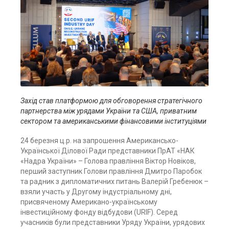
Захід став платформою для обговорення стратегічного
партнерства між урядами України та США, приватним
сектором та американськими фінансовими інституціями
24 березня ц.р. на запрошення Американсько-
Української Ділової Ради представники ПрАТ «НАК
«Надра України» – Голова правління Віктор Новіков,
перший заступник Голови правління Дмитро Паробок
та радник з дипломатичних питань Валерій Гребенюк –
взяли участь у Другому індустріальному дні,
присвяченому Американо-українському
інвестиційному фонду відбудови (URIF). Серед
учасників були представники Уряду України, урядових