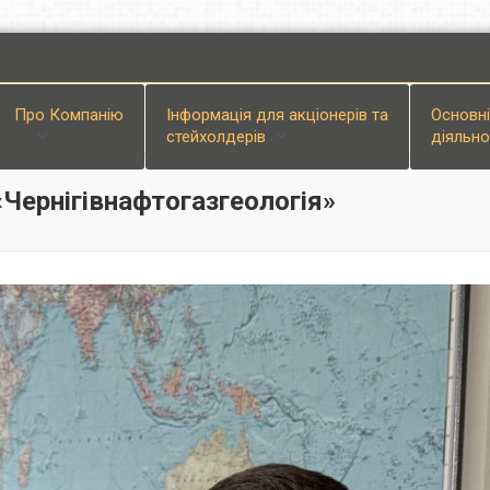
Про Компанiю
Інформація для акціонерів та
Основн
стейхолдерів
діяльно
«Чернігівнафтогазгеологія»