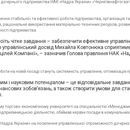
очірнього підприємства НАК «Надра України» «Чернігівнафтогазгео
ння стабільної та ефективної роботи підприємства, організація т
аз, раціональне використання матеріально-технічних ресурсів, роз
ності підприємства.
ть чітке завдання – забезпечити ефективне управлін
 що управлінський досвід Михайла Ковтонюка сприяти
цілей Компанії», – зазначив Голова правління НАК «Над
оти на новій посаді стануть системність управління, оптимізація 
им і науковим потенціалом – це відповідальне завдан
ансових зобов’язань, а також створити умови для ста
к.
му торгово-економічному університеті за спеціальністю «Менеджм
 підприємницькою діяльністю, обіймав керівні посади в комунальних
«Надра України» на посилення управлінської спроможності дочірніх