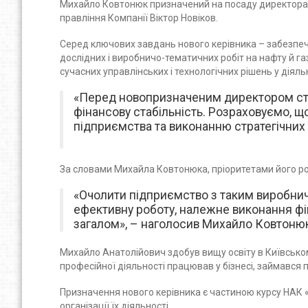
Михайло Ковтонюк призначений на посаду директора д
правління Компанії Віктор Новіков.
Серед ключових завдань нового керівника – забезпече
дослідних і виробничо-тематичних робіт на нафту й г
сучасних управлінських і технологічних рішень у діяль
«Перед новопризначеним директором стої
фінансову стабільність. Розраховуємо,
підприємства та виконанню стратегічних 
За словами Михайла Ковтонюка, пріоритетами його роб
«Очолити підприємство з таким виробнич
ефективну роботу, належне виконання фін
загалом», – наголосив Михайло Ковтоню
Михайло Анатолійович здобув вищу освіту в Київсько
професійної діяльності працював у бізнесі, займався
Призначення нового керівника є частиною курсу НАК 
організації їх діяльності.