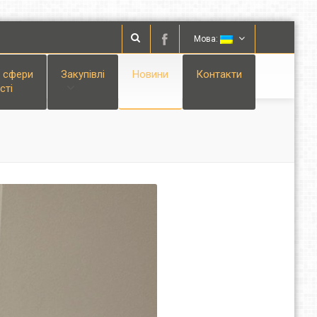
Мова:
і сфери
Закупівлі
Новини
Контакти
сті