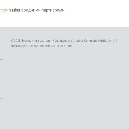
стріч
з міжнародними партнерами.
© 2025 Весь контент доступний за ліцензією Creative Commons Attribution 4.0
International license, якщо не зазначено інше