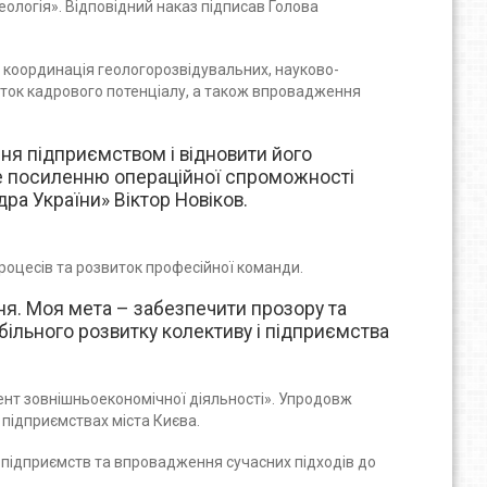
логія». Відповідний наказ підписав Голова
а координація геологорозвідувальних, науково-
виток кадрового потенціалу, а також впровадження
ня підприємством і відновити його
ме посиленню операційної спроможності
ра України» Віктор Новіков.
процесів та розвиток професійної команди.
ня. Моя мета – забезпечити прозору та
більного розвитку колективу і підприємства
ент зовнішньоекономічної діяльності». Упродовж
 підприємствах міста Києва.
 підприємств та впровадження сучасних підходів до