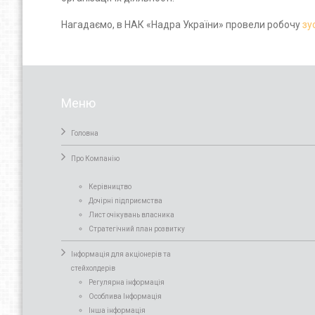
Нагадаємо, в НАК «Надра України» провели робочу
зу
Меню
Головна
Про Компанiю
Керівництво
Дочірні підприємства
Лист очікувань власника
Стратегічний план розвитку
Інформація для акціонерів та
стейхолдерів
Регулярна інформація
Особлива Інформація
Інша інформація