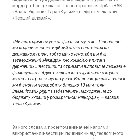
млрд грн. Про це сказав Голова правління ПрАТ «НАК
«Надра України» Тарас Кузьмич в ефірі телеканалу
«Перший діловий».
«Ми знаходимося уже на фінальному етапі. Цей проект
ми подали як інвестиційний на затвердження на
державному рівні, тобто ми хочемо, аби він був
затверджений Міжвідомчою комісією з питань
державних інвестицій, та отримати відповідне державне
фінансування. Адже ця ініціатива є дуже інвестиційно
місткою та розтягнутою у часі. Водночас, реалізувавши її,
ми б змогли переробити близько 10 млн тонн
ільменітових руд, та забезпечити надходження до
бюджету України у розмірі 40-50 мільярдів», — заявив
Тарас Кузьмич.
За його словами, проектом визначені напрями
використання інвестицій, починаючи від геологічного