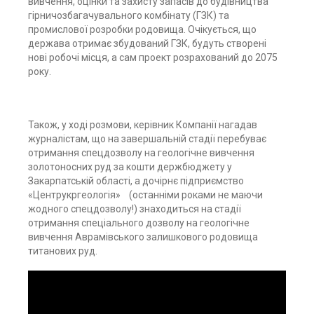
вивчення, оцінки та захисту запасів до будівництва
гірничозбагачувального комбінату (ГЗК) та
промислової розробки родовища. Очікується, що
держава отримає збудований ГЗК, будуть створені
нові робочі місця, а сам проект розрахований до 2075
року.
Також, у ході розмови, керівник Компанії нагадав
журналістам, що на завершальній стадії перебуває
отримання спецдозволу на геологічне вивчення
золотоносних руд за кошти держбюджету у
Закарпатській області, а дочірнє підприємство
«Центрукргеологія» (останніми роками не маючи
жодного спецдозволу!) знаходиться на стадії
отримання спеціального дозволу на геологічне
вивчення Аврамівського залишкового родовища
титанових руд.