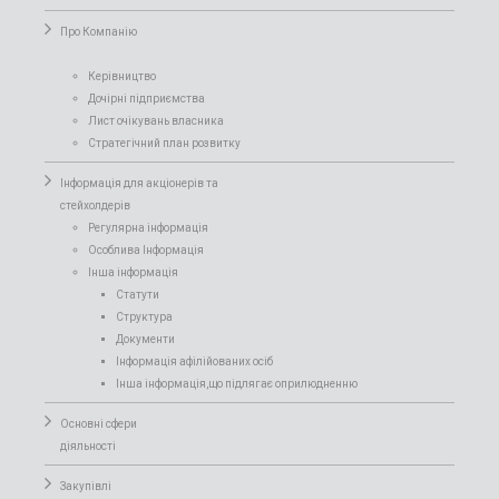
Про Компанiю
Керівництво
Дочірні підприємства
Лист очікувань власника
Стратегічний план розвитку
Інформація для акціонерів та
стейхолдерів
Регулярна інформація
Особлива Інформація
Інша інформація
Статути
Структура
Документи
Інформація афілійованих осіб
Інша інформація,що підлягає оприлюдненню
Основні сфери
діяльності
Закупівлі