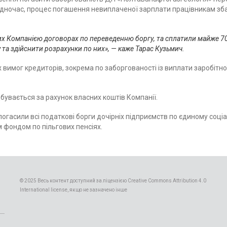
одночас, процес погашення невиплаченої зарплати працівникам зба
х Компанією договорах по переведенню боргу, та сплатили майже 700
та здійснити розрахунки по них», — каже Тарас Кузьмич.
 вимог кредиторів, зокрема по заборгованості із виплати заробіт
бувається за рахунок власних коштів Компанії.
гасили всі податкові борги дочірніх підприємств по єдиному соціа
 фондом по пільгових пенсіях.
© 2025 Весь контент доступний за ліцензією Creative Commons Attribution 4.0
International license, якщо не зазначено інше