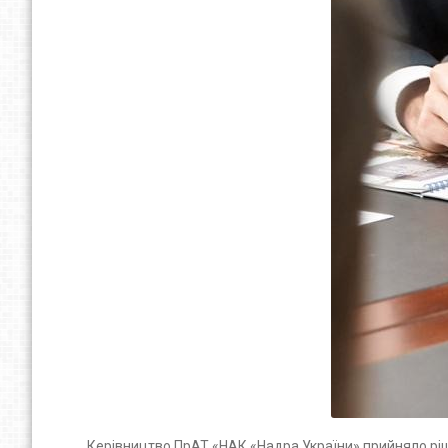
Керівництво ПрАТ «НАК «Надра України» прийняло ріш