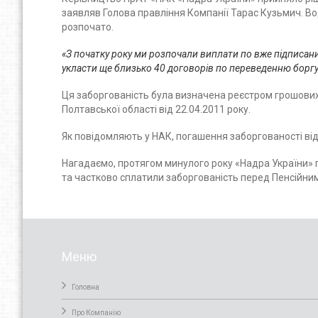
заявляв Голова правління Компанії Тарас Кузьмич. В
розпочато.
«З початку року ми розпочали виплати по вже підписани
укласти ще близько 40 договорів по переведенню боргу 
Ця заборгованість була визначена реєстром грошових
Полтавської області від 22.04.2011 року.
Як повідомляють у НАК, погашення заборгованості від
Нагадаємо, протягом минулого року «Надра України» по
та частково сплатили заборгованість перед Пенсійним
Меню
Головна
Про Компанiю