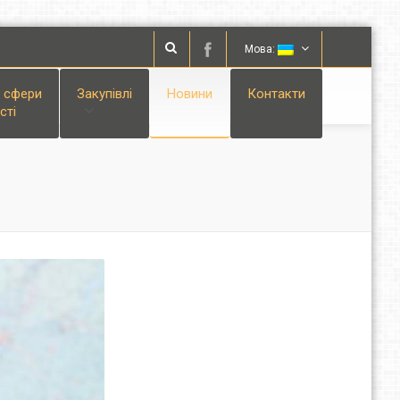
Мова:
і сфери
Закупівлі
Новини
Контакти
сті