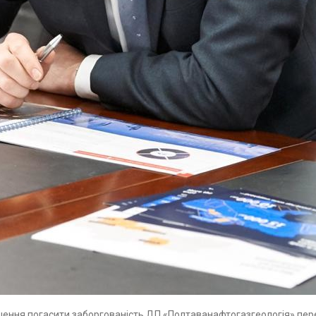
ення погасити заборгованість ДП «Полтаванафтогазгеологія» пере