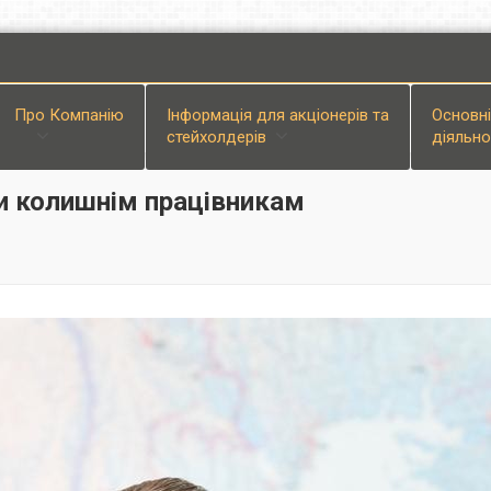
Про Компанiю
Інформація для акціонерів та
Основн
стейхолдерів
діяльно
ги колишнім працівникам