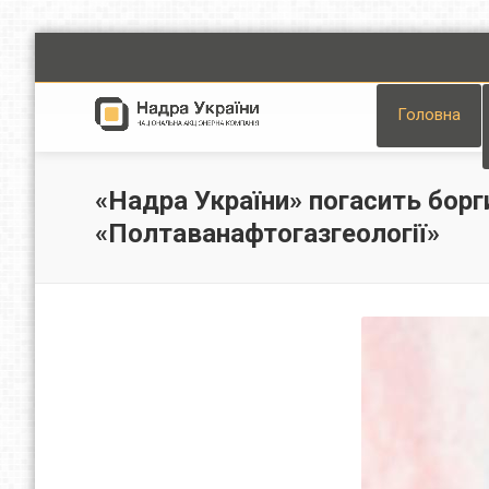
Головна
«Надра України» погасить бор
«Полтаванафтогазгеології»