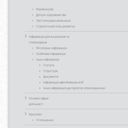
Керівництво
Дочірні підприємства
Лист очікувань власника
Стратегічний план розвитку
Інформація для акціонерів та
стейхолдерів
Регулярна інформація
Особлива Інформація
Інша інформація
Статути
Структура
Документи
Інформація афілійованих осіб
Інша інформація,що підлягає оприлюдненню
Основні сфери
діяльності
Закупівлі
Оголошення