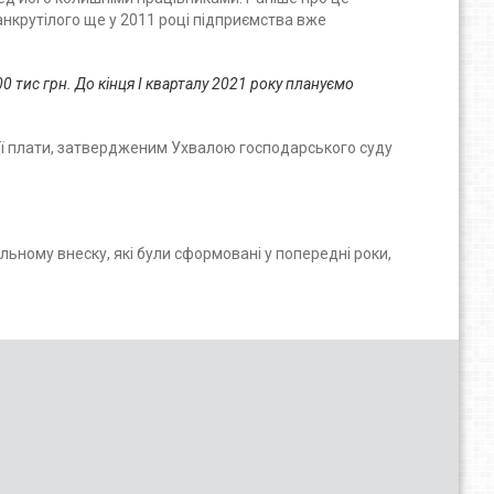
нкрутілого ще у 2011 році підприємства вже
 тис грн. До кінця І кварталу 2021 року плануємо
ної плати, затвердженим Ухвалою господарського суду
льному внеску, які були сформовані у попередні роки,