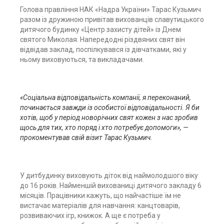
Голова правління НАК «Надра України» Тарас Кузьмич
разом із дружиною привітав вихованців славутицького
дитячого будинку «Центр захисту дітей» із Днем
святого Миколая. Напередодні різдвяних свят він
відвідав заклад, поспілкувався із дівчатками, які у
ньому виховуються, та викладачами.
«Соціальна відповідальність компанії, я переконаний,
починається завжди із особистої відповідальності. Я би
хотів, щоб у період новорічних свят кожен з нас зробив
щось для тих, хто поряд і хто потребує допомоги», —
прокоментував свій візит Тарас Кузьмич.
У дитбудинку виховують діток від наймолодшого віку
до 16 років. Найменшій вихованиці дитячого закладу 6
місяців. Працівники кажуть, що найчастіше їм не
вистачає матеріалів для навчання: канцтоварів,
розвиваючих ігр, книжок. А ще є потреба у