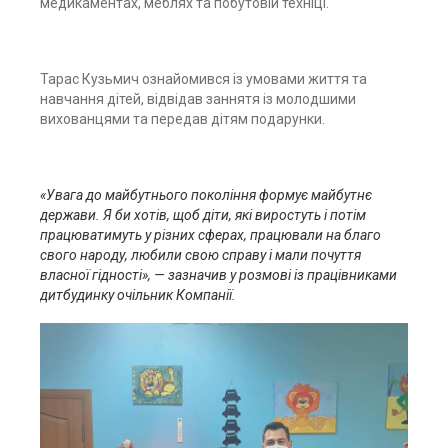
медикаментах, меблях та побутовій техніці.
Тарас Кузьмич ознайомився із умовами життя та
навчання дітей, відвідав заннятя із молодшими
вихованцями та передав дітям подарунки.
«Увага до майбутнього покоління формує майбутнє
держави. Я би хотів, щоб діти, які виростуть і потім
працюватимуть у різних сферах, працювали на благо
свого народу, любили свою справу і мали почуття
власної гідності», — зазначив у розмові із працівниками
дитбудинку очільник Компанії.