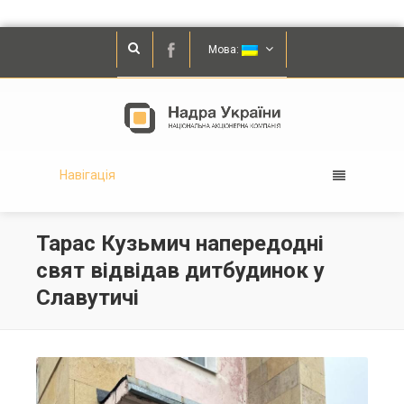
Мова:
Навігація
Тарас Кузьмич напередодні
свят відвідав дитбудинок у
Славутичі