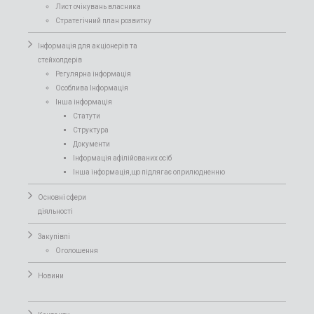
Лист очікувань власника
Стратегічний план розвитку
Інформація для акціонерів та
стейхолдерів
Регулярна інформація
Особлива Інформація
Інша інформація
Статути
Структура
Документи
Інформація афілійованих осіб
Інша інформація,що підлягає оприлюдненню
Основні сфери
діяльності
Закупівлі
Оголошення
Новини