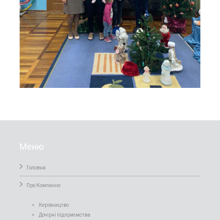
Меню
Головна
Про Компанiю
Керівництво
Дочірні підприємства