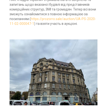
запитань щодо вказаної будівлі від представників
комерційних структур, ЗМІ та громадян. Тепер всі вони
зможуть ознайомитися з повною інформацією за
посиланням (
https://prozorro.sale/auction/UA-PS-2020-
11-02-000047-1
) та взяти участь в аукціоні.