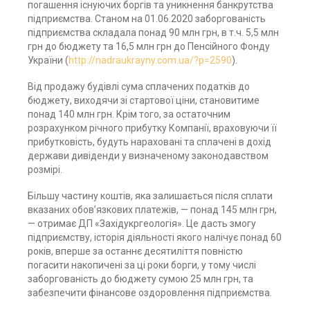
погашення існуючих боргів та уникнення банкрутства
підприємства. Станом на 01.06.2020 заборгованість
підприємства складала понад 90 млн грн, в т.ч. 5,5 млн
грн до бюджету та 16,5 млн грн до Пенсійного Фонду
України (
http://nadraukrayny.com.ua/?p=2590
).
Від продажу будівлі сума сплачених податків до
бюджету, виходячи зі стартової ціни, становитиме
понад 140 млн грн. Крім того, за остаточним
розрахунком річного прибутку Компанії, враховуючи її
прибутковість, будуть нараховані та сплачені в дохід
держави дивіденди у визначеному законодавством
розмірі.
Більшу частину коштів, яка залишається після сплати
вказаних обов’язкових платежів, — понад 145 млн грн,
— отримає ДП «Західукргеологія». Це дасть змогу
підприємству, історія діяльності якого налічує понад 60
років, вперше за останнє десятиліття повністю
погасити накопичені за ці роки борги, у тому числі
заборгованість до бюджету сумою 25 млн грн, та
забезпечити фінансове оздоровлення підприємства.