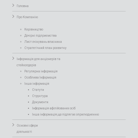
Головна
Про Компанiю
Керівництво
Дочірні підприємства
Лист очікувань власника
Стратегічний план розвитку
Інформація для акціонерів та
стейхолдерів
Регулярна інформація
Особлива Інформація
Інша інформація
Статути
Структура
Документи
Інформація афілійованих осіб
Інша інформація,що підлягає оприлюдненню
Основні сфери
діяльності