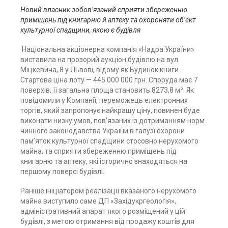
Новий власник зобов’язаний сприяти збереженню
приміщень під книгарню й аптеку та охороняти об’єкт
культурної спадщини, якою є будівля
Національна акціонерна компанія «Надра України»
виставила на прозорий аукціон будівлю на вул.
Міцкевича, 8 у Львові, відому як Будинок книги.
Стартова ціна лоту — 445 000 000 грн. Споруда має 7
поверхів, її загальна площа становить 8273,8 м². Як
повідомили у Компанії, переможець електронних
торгів, який запропонує найкращу ціну, повинен буде
виконати низку умов, пов’язаних із дотриманням норм
чинного законодавства України в галузі охорони
пам’яток культурної спадщини стосовно нерухомого
майна, та сприяти збереженню приміщень під
книгарню та аптеку, які історично знаходяться на
першому поверсі будівлі.
Раніше ініціатором реалізації вказаного нерухомого
майна виступило саме ДП «Західукргеологія»,
адміністративний апарат якого розміщений у цій
будівлі, з метою отримання від продажу коштів для