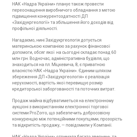
НАК «Надра України» планує також провести
переоснащення виробничого обладнання з метою
підвищення конкурентоздатності ДП
«Західукргеології» та збільшення його доходів від
профільної діяльності.
Нагадаємо, нині Західукргеологія дотується
материнською компанією за рахунок фінансової
допомоги, обсяг якої
на сьогодні складає понад 60
млн грн. Водночас, адміністративна будівля, що
знаходиться на пл. Міцкевича, 8, є приватною
власністю НАК «Надра України». Єдиним шляхом
збереження ДП «Західукргеологія» є реалізація
нерухомості, вартість якої перевищує розмір
кредиторської заборгованості та поточних витрат.
Продаж майна відбуватиметься на електронному
аукціоні з використанням електронної торгової
системи ProZorro, що забезпечить добросовісну
конкуренцію між потенційними покупцями, прозорість
та відкритість продажу, — повідомили у Компанії.
НАК «Надра України» отримала багато звернень та