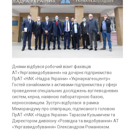
Днями відбувся робочий візит фахівців
АТ«Укргазвидобування» на дочірнє підприємство
ПрАТ «НАК «Надра України» «Укрнаукагеоцентр».
Гостей ознайомили з активами підприємства у сфері
проведення спеціальних досліджень вуглеводневих
систем, керна, наявною лабораторною базою,
керносховищем. Зустріч відбулася в рамка
Меморандуму про співпрацю, підписаного головою
ПрАТ «НАК «Надра України» Тарасом Кузьмичем та
Директором дивізіону «Розвідка та видобування» АТ
«Укргазвидобування» Олександром Романюком.