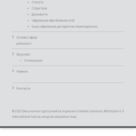
Статути
Структура
Документи
Інформація афілійованих осіб
Інша інформація,що підлягає оприлюдненню
Основні сфери
діяльності
Закупівлі
Оголошення
Новини
Контакти
© 2025 Весь контент доступний за ліцензією Creative Commons Attribution 4.0
International license, якщо не зазначено інше