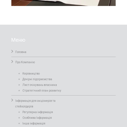
Меню
Головна
Про Компанiю
Керівництво
Дочірні підприємства
Лист очікувань власника
Стратегічний план розвитку
Інформація для акціонерів та
стейхолдерів
Регулярна інформація
Особлива Інформація
Інша інформація