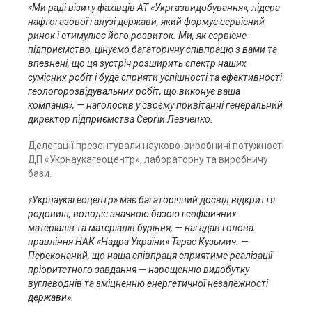
«Ми раді візиту фахівців АТ «Укргазвидобування», лідера
нафтогазової галузі держави, який формує сервісний
ринок і стимулює його розвиток. Ми, як сервісне
підприємство,
цінуємо
багаторічну співпрацю з вами та
впевнені, що ця зустріч розширить спектр наших
сумісних робіт і буде сприяти успішності та ефективності
геологорозвідувальних робіт, що виконує ваша
компанія
»
, — наголосив у своєму привітанні генеральний
директор підприємства Сергій Левченко.
Делегації презентували науково-виробничі потужності
ДП «Укрнаукагеоцентр», лабораторну та виробничу
бази.
«Укрнаукагеоцентр»
має багаторічний досвід відкриття
родовищ, володіє значною базою геофізичних
матеріалів та матеріалів буріння, — нагадав голова
правління НАК «Надра України» Тарас Кузьмич. —
Переконаний, що наша співпраця сприятиме реалізації
пріоритетного завдання — нарощенню видобутку
вуглеводнів та зміцненню енергетичної незалежності
держави».