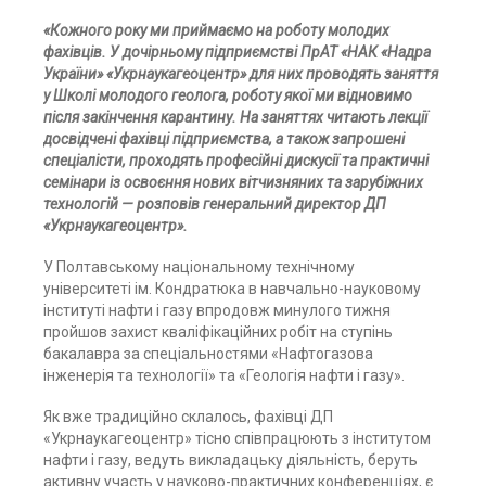
«Кожного року ми приймаємо на роботу молодих
фахівців. У дочірньому підприємстві ПрАТ «НАК «Надра
України» «Укрнаукагеоцентр» для них проводять заняття
у Школі молодого геолога, роботу якої ми відновимо
після закінчення карантину. На заняттях читають лекції
досвідчені фахівці підприємства, а також запрошені
спеціалісти, проходять професійні дискусії та практичні
семінари із освоєння нових вітчизняних та зарубіжних
технологій — розповів генеральний директор ДП
«Укрнаукагеоцентр».
У Полтавському національному технічному
університеті ім. Кондратюка в навчально-науковому
інституті нафти і газу впродовж минулого тижня
пройшов захист кваліфікаційних робіт на ступінь
бакалавра за спеціальностями «Нафтогазова
інженерія та технології» та «Геологія нафти і газу».
Як вже традиційно склалось, фахівці ДП
«Укрнаукагеоцентр» тісно співпрацюють з інститутом
нафти і газу, ведуть викладацьку діяльність, беруть
активну участь у науково-практичних конференціях, є