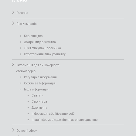
Головна
Про Компанiю
Керівництво
Дочірні підприємства
Лист очікувань власника
Стратегічний план розвитку
Інформація для акціонерів та
стейхолдерів
Регулярна інформація
Особлива Інформація
Інша інформація
Статути
Структура
Документи
Інформація афілійованих осіб
Інша інформація,що підлягає оприлюдненню
Основні сфери