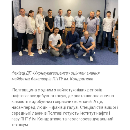
Фахівці ДП «Укрнаукагеоцентр» оцінили знання
майбутніх бакалаврів ПНТУ ім. Кондратюка
Полтавщина є одним з найпотужніших регіонів
нафтогазовидобувної галузі, де розташована значна
кількість видобувних і сервісних компаній. А це,
насамперед, люди – фахівці галузі. Спеціалістів вищої і
середньої ланки в Полтаві готують Інститут нафти і
газу ПНТУ ім. Кондратюка та геологорозвідувальний
технікум.