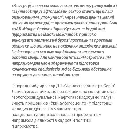
«В ситуації, що зараз склалася на світовому ринку нафти і
газу інвестиції у нафтогазовий сектор стають ще більш
ризикованими, у тому числі і через низькі ціни та малий
попит на вуглеводні, — прокоментував голова правління
«НАК «Надра України» Тарас Кузьмич. — Видобувні
підприємства не мають можливості повністю
виконувати заплановані бурові програми та програми
розвитку, що впливає на показники видобутку в державі.
Це безперечно матиме відображення на кількості
робочих місць. Але найприоритетнішим стратегічним
напрямком для нас є збереження та підготовка
конкурентних спеціалістів, які за будь-яких обставин є
запорукою успішності виробництва».
Генеральний директор ДП «Укрнаукагеоцентр» Сергій
Левченко зазначив, що незважаючи на складний стан
геологорозвідувальної і нафтогазовидобувної галузі,
участь працівників «Укрнаукагеоцентр» у підготовці
молодих кадрів та, по можливості, їх
працевлаштування залишається пріоритетним
напрямком діяльності в кадровій політиці
підприємства.