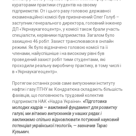
кураторами практики студентів на своєму
підприємстві. От і цього разу головою державної
екзаменаційної комісії був призначений Олег Голуб –
заступник генерального директора, головний інженер
ДП «Укрнаукагеоцентр», у комісії також брали участь
спеціалісти, керівники підприємства. Загалом було
захищено 46 робіт. Захист транслювався в онлайн
режимі. Як було відзначено головою комісії та її
членами, найуспішніше і на високому рівні був
проведений захист робіт тими студентами, які
проходили реальну виробничу практику, в тому числі і
в «Укрнаукагеоцентр».
Протягом останніх років саме випускники інституту
нафти і газу ПТНУ ім. Кондратюка складають більшість
фахівців, що поповнюють трудовий колектив
підприємств НАК «Надра України».
«Підготовка
молодих кадрів — важливий фундамент для розвитку
галузі, ми вітаємо випускників у наших рядах і
закликаємо спільно відновлювати потужний науковий
потенціал української геології», — зазначив Тарас
Кузьмич.