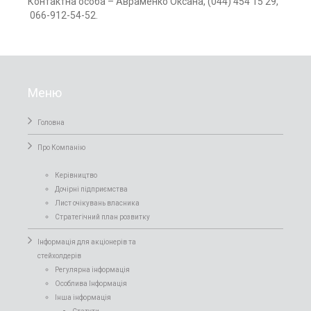
Контактна особа – Авраменко Оксана, (044) 454 15 29,
066-912-54-52.
Меню
Головна
Про Компанiю
Керівництво
Дочірні підприємства
Лист очікувань власника
Стратегічний план розвитку
Інформація для акціонерів та
стейхолдерів
Регулярна інформація
Особлива Інформація
Інша інформація