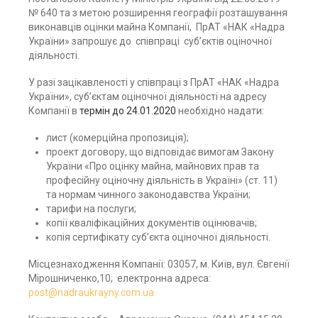
№ 640 та з метою розширення географії розташування
виконавців оцінки майна Компанії, ПрАТ «НАК «Надра
України» запрошує до співпраці суб’єктів оціночної
діяльності.
У разі зацікавленості у співпраці з ПрАТ «НАК «Надра
України», суб’єктам оціночної діяльності на адресу
Компанії в
термін до 24.01.2020
необхідно надати:
лист (комерційна пропозиція);
проект договору, що відповідає вимогам Закону
України «Про оцінку майна, майнових прав та
професійну оціночну діяльність в Україні» (ст. 11)
та нормам чинного законодавства України;
тарифи на послуги;
копії кваліфікаційних документів оцінювачів;
копія сертифікату суб’єкта оціночної діяльності.
Місцезнаходження Компанії: 03057, м. Київ, вул. Євгенії
Мірошниченко,10; електронна адреса:
post@nadraukrayny.com.ua