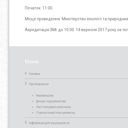
Початок: 11.00.
Місце проведення: Міністерство екології та природних
Акредитація ЗМІ до 10.00 14 вересня 2017 року за тел
Меню
Головна
Про Компанiю
Керівництво
Дочірні підприємства
Лист очікувань власника
Стратегічний план розвитку
Інформація для акціонерів та