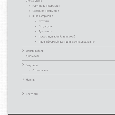
стейхолдерів
Регулярна інформація
Особлива Інформація
Інша інформація
Статути
Структура
Документи
Інформація афілійованих осіб
Інша інформація,що підлягає оприлюдненню
Основні сфери
діяльності
Закупівлі
Оголошення
Новини
Контакти