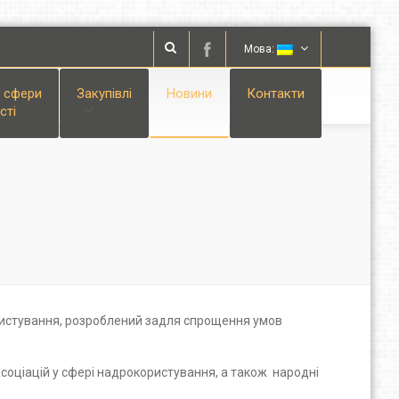
Мова:
і сфери
Закупівлі
Новини
Контакти
сті
ористування, розроблений задля спрощення умов
 асоціацій у сфері надрокористування, а також народні