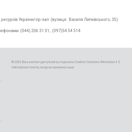
 ресурсів України/vip-зал (вулиця Василя Липківського, 35).
ефонами: (044) 206 31 01, (097)54 54 514.
© 2025 Весь контент доступний за ліцензією Creative Commons Attribution 4.0
International license, якщо не зазначено інше