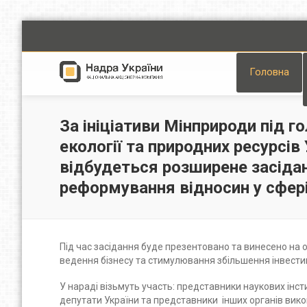
Головна
За ініціативи Мінприроди під 
екології та природних ресурсі
відбудеться розширене засідан
реформування відносин у сфер
Під час засідання буде презентовано та винесено на
ведення бізнесу та стимулювання збільшення інвести
У нараді візьмуть участь: представники наукових інст
депутати України та представники інших органів вико