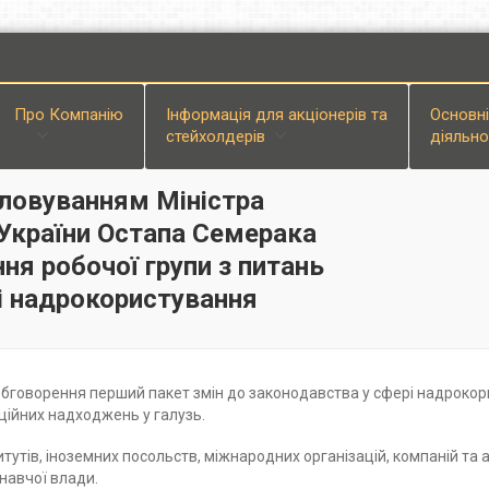
Про Компанiю
Інформація для акціонерів та
Основн
стейхолдерів
діяльно
головуванням Міністра
в України Остапа Семерака
ня робочої групи з питань
і надрокористування
 обговорення перший пакет змін до законодавства у сфері надрок
ційних надходжень у галузь.
итутів, іноземних посольств, міжнародних організацій, компаній та
навчої влади.