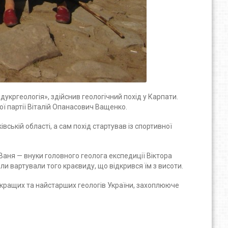
дукргеологія», здійснив геологічний похід у Карпати.
ої партії Віталій Опанасович Ващенко.
ській області, а сам похід стартував із спортивної
 Ваня — внуки головного геолога експедиції Віктора
ли вартували того краєвиду, що відкрився їм з висоти.
айкращих та найстарших геологів України, захоплююче