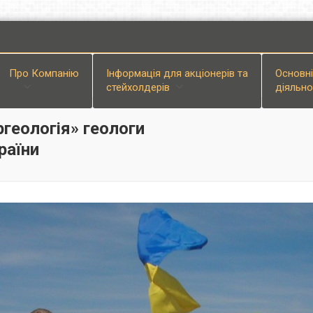
Про Компанiю
Інформація для акціонерів та
Основн
стейхолдерів
діяльно
ргеологія» геологи
раїни