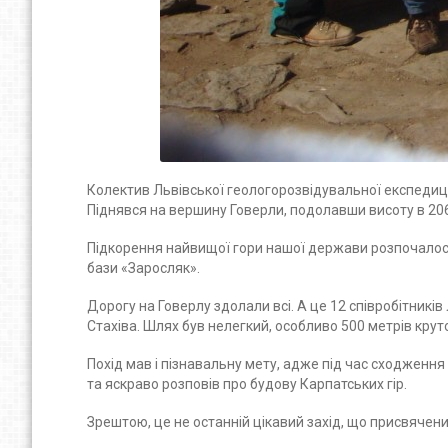
Колектив Львівської геологорозвідувальної експедиції
Піднявся на вершину Говерли, подолавши висоту в 2061
Підкорення найвищої гори нашої держави розпочалося і
бази «Заросляк».
Дорогу на Говерлу здолали всі. А це 12 співробітникі
Стахіва. Шлях був нелегкий, особливо 500 метрів крут
Похід мав і пізнавальну мету, адже під час сходженн
та яскраво розповів про будову Карпатських гір.
Зрештою, це не останній цікавий захід, що присвячени