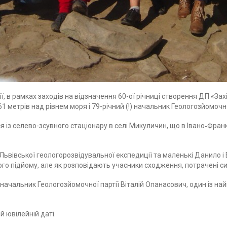
, в рамках заходів на відзначення 60-ої річниці створення ДП «Захі
 метрів над рівнем моря і 79-річний (!) начальник Геологозйомочн
з селево-зсувного стаціонару в селі Микуличин, що в Івано‑Франків
в Львівської геологорозвідувальної експедиції та маленькі Данило і
ого підйому, але як розповідають учасники сходження, потрачені си
я начальник Геологозйомочної партії Віталій Опанасович, один із н
й ювілейній даті.