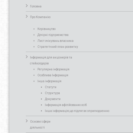
Головна
Про Компанiю
Керівництво
Дочірні підприємства
Лист очікувань власника
Стратегічний план розвитку
Інформація для акціонерів та
стейхолдерів
Регулярна інформація
Особлива Інформація
Інша інформація
Статути
Структура
Документи
Інформація афілійованих осіб
Інша інформація,що підлягає оприлюдненню
Основні сфери
діяльності