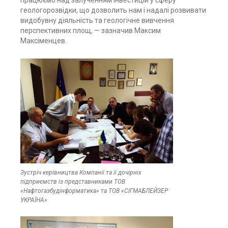
працюємо над залученням інвестицій у сферу
геологорозвідки, що дозволить нам і надалі розвивати
видобувну діяльність та геологічне вивчення
перспективних площ, — зазначив Максим
Максіменцев.
Зустріч керівництва Компанії та її дочірніх
підприємств із представниками ТОВ
«Нафтогазбудінформатика» та ТОВ «СІГМАБЛЕЙЗЕР
УКРАЇНА»