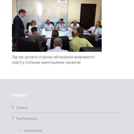
Під час зустрічі сторони обговорили можливості
участі у спільних інвестиційних проектах
Меню
Головна
Про Компанiю
Керівництво