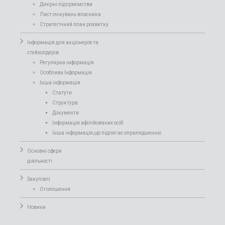
Дочірні підприємства
Лист очікувань власника
Стратегічний план розвитку
Інформація для акціонерів та
стейхолдерів
Регулярна інформація
Особлива Інформація
Інша інформація
Статути
Структура
Документи
Інформація афілійованих осіб
Інша інформація,що підлягає оприлюдненню
Основні сфери
діяльності
Закупівлі
Оголошення
Новини