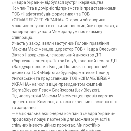
«Надра України» відбулася зустріч керівництва
Компанії та її дочірніх підприємств із представниками
ТОВ «Нафтогазбудінформатика» та ТОВ
«СІГМАБЛЕЙЗЕР УКРАЇНА». Сторони обговорили
можливості участі в спільних інвестиційних проектах, а
напередодні уклали Меморандум про взаємну
співпрацю.
Участь у заході взяли заступник Голови правління
Максим Максіменцев, директор ТОВ «Надра Олеська»
Віктор Назаркевич, генеральний директор ДП
«Укрнаукагеоцентр» Петро Голуб, головний геолог ДП
«Західукргеологія» Богдан Полиняк, генеральний
директор ТОВ «Нафтогазбудінформатика» Леонід
Уніговський та представники ТОВ «СІГМАБЛЕЙЗЕР
УКРАЇНА» на чолі з віце-президентом компанії
SigmaBleyzer Левом Блейзером (Lev Bleyzer).
Під час зустрічі Максим Максіменцев провів коротку
презентацію Компанії, а також окреслив її основні цілі
та завдання.
— Національна акціонерна компанія «Надра України»
продовжує пошук партнерів для можливої участі в
спільних інвестиційних проектах. Ми постійно